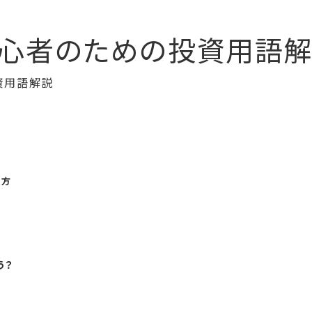
初心者のための投資用語解
え方
う？