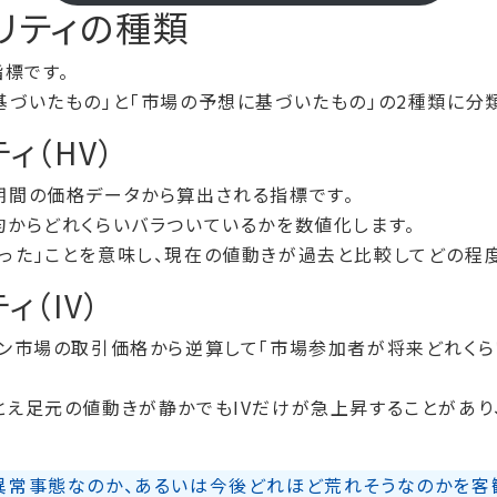
リティの種類
指標です。
基づいたもの」と「市場の予想に基づいたもの」の2種類に分
ィ（HV）
期間の価格データから算出される指標です。
均からどれくらいバラついているかを数値化します。
った」ことを意味し、現在の値動きが過去と比較してどの程
ィ（IV）
ョン市場の取引価格から逆算して「市場参加者が将来どれく
とえ足元の値動きが静かでもIVだけが急上昇することがあ
異常事態なのか、あるいは今後どれほど荒れそうなのかを客