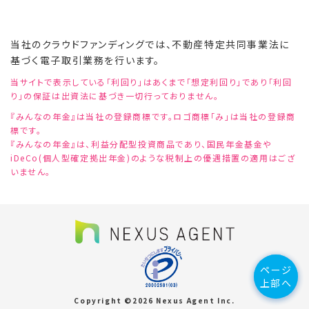
当社のクラウドファンディングでは、不動産特定共同事業法に
基づく電子取引業務を行います。
当サイトで表示している「利回り」はあくまで「想定利回り」であり「利回
り」の保証は出資法に基づき一切行っておりません。
『みんなの年金』は当社の登録商標です。ロゴ商標「み」は当社の登録商
標です。
『みんなの年金』は、利益分配型投資商品であり、国民年金基金や
iDeCo(個人型確定拠出年金)のような税制上の優遇措置の適用はござ
いません。
ページ
ページ
上部へ
上部へ
Copyright ©︎2026 Nexus Agent Inc.