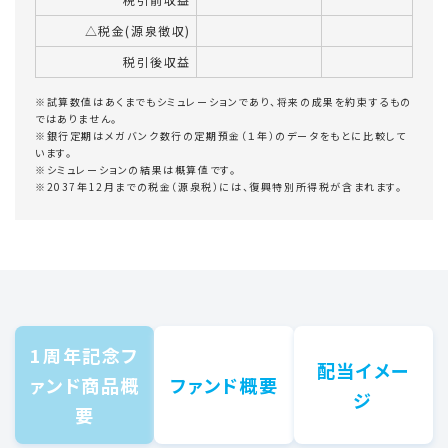
△税金(源泉徴収)
税引後収益
※試算数値はあくまでもシミュレーションであり、将来の成果を約束するもの
ではありません。
※銀行定期はメガバンク数行の定期預金（１年）のデータをもとに比較して
います。
※シミュレーションの結果は概算値です。
※2037年12月までの税金（源泉税）には、復興特別所得税が含まれます。
1周年記念フ
配当イメー
ァンド商品概
ファンド概要
ジ
要