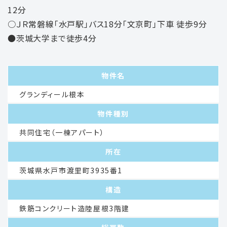
12分
○ＪＲ常磐線「水戸駅」バス18分「文京町」下車 徒歩9分
●茨城大学まで徒歩4分
物件名
グランディール根本
物件種別
共同住宅（一棟アパート）
所在
茨城県水戸市渡里町3935番1
構造
鉄筋コンクリート造陸屋根3階建