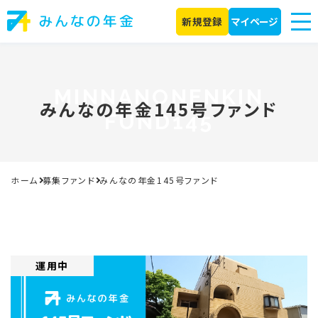
新規登録
マイページ
MINNANONENKIN
みんなの年金145号ファンド
FUND145
ホーム
募集ファンド
みんなの年金145号ファンド
運用中