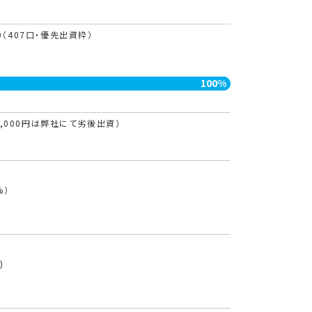
0
（407口・優先出資枠）
100%
80,000円は弊社にて劣後出資）
%）
)