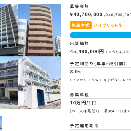
募集金額
¥40,700,000
/¥40,700,00
先着方式
ハイブリッド型
出資総額
45,480,000円
（※うち4,7
予定利回り（年率・税引前）
8.0
％
（インカム 3.5% + キャピタル 4.5
募集単位
10万円/1口
(お一人様最低1口、最大407口まで
予定運用期間