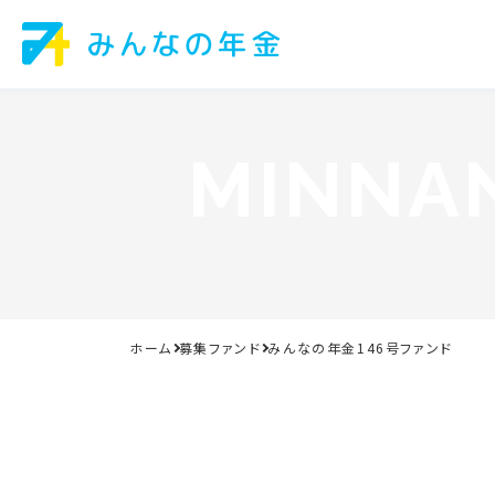
MINNA
ホーム
募集ファンド
みんなの年金146号ファンド