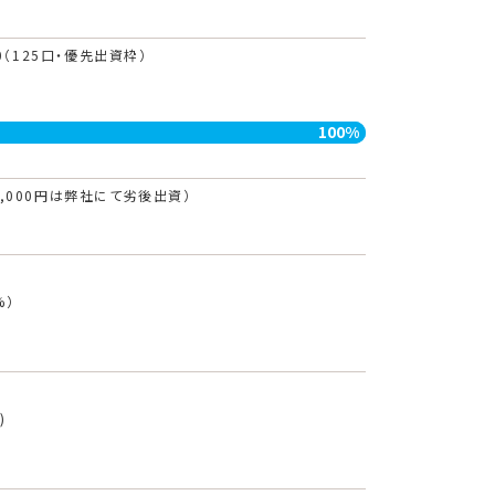
0
（125口・優先出資枠）
100%
00,000円は弊社にて劣後出資）
%）
)