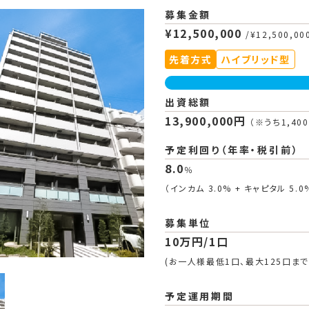
募集金額
¥12,500,000
/¥12,500,00
先着方式
ハイブリッド型
出資総額
13,900,000円
（※うち1,4
予定利回り（年率・税引前）
8.0
％
（インカム 3.0% + キャピタル 5.0
募集単位
10万円/1口
(お一人様最低1口、最大125口まで
予定運用期間