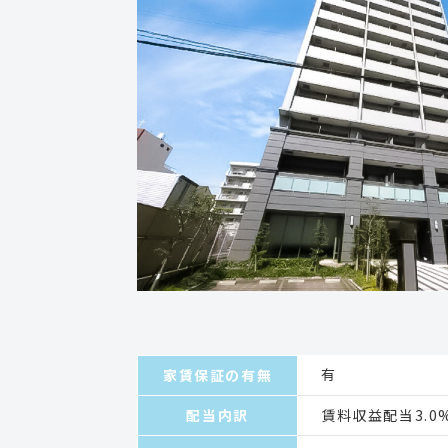
有
家賃保証の有無
配当内訳
賃料収益配当3.0%