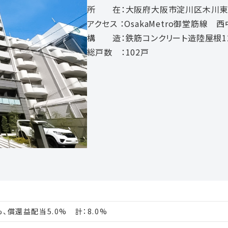
所 在：大阪府大阪市淀川区木川東
アクセス ：OsakaMetro御堂筋線 
構 造：鉄筋コンクリート造陸屋根1
総戸数 ：102戸
、償還益配当5.0% 計：8.0%