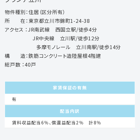
物件種別：住居（区分所有）
所 在：東京都立川市錦町1-24-38
アクセス ：JR南武線 西国立駅/徒歩4分
JR中央線 立川駅/徒歩12分
多摩モノレール 立川南駅/徒歩14分
構 造：鉄筋コンクリート造陸屋根4階建
総戸数 ：40戸
家賃保証の有無
有
配当内訳
賃料収益配当6％、償還益配当2％ 計8％