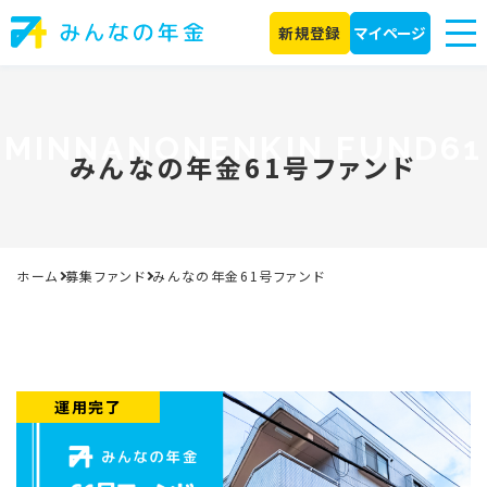
新規登録
マイページ
MINNANONENKIN FUND61
みんなの年金61号ファンド
ホーム
募集ファンド
みんなの年金61号ファンド
運用完了