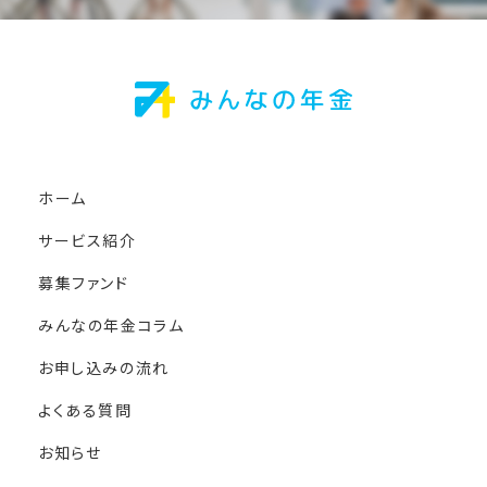
ホーム
サービス紹介
募集ファンド
みんなの年金コラム
お申し込みの流れ
よくある質問
お知らせ