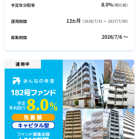
8.0%
予定年分配率
（税引前）
12ヵ月
運用期間
（2026/7/31 〜 2027/7/30）
2026/7/6 〜
募集期間
運用中