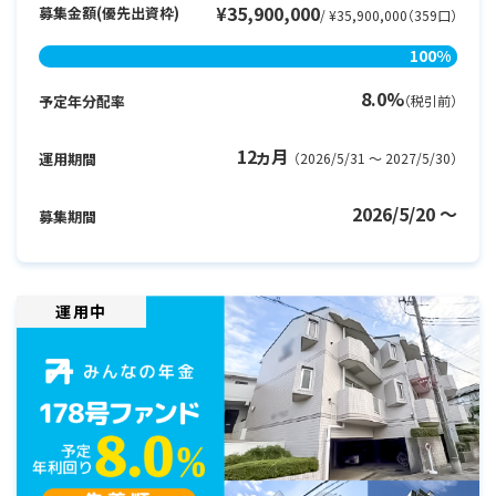
¥35,900,000
募集金額(優先出資枠)
/ ¥35,900,000（359口）
100%
8.0%
予定年分配率
（税引前）
12ヵ月
運用期間
（2026/5/31 〜 2027/5/30）
2026/5/20 〜
募集期間
運用中