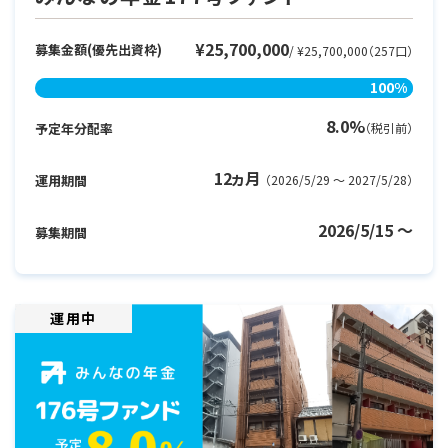
¥25,700,000
募集金額(優先出資枠)
/ ¥25,700,000（257口）
100%
8.0%
予定年分配率
（税引前）
12ヵ月
運用期間
（2026/5/29 〜 2027/5/28）
2026/5/15 〜
募集期間
運用中