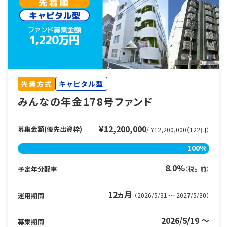
先着方式
キャピタル型
みんなの年金178号ファンド
¥12,200,000
募集金額(優先出資枠)
/ ¥12,200,000（122口）
100%
8.0%
予定年分配率
（税引前）
12ヵ月
運用期間
（2026/5/31 〜 2027/5/30）
2026/5/19 〜
募集期間