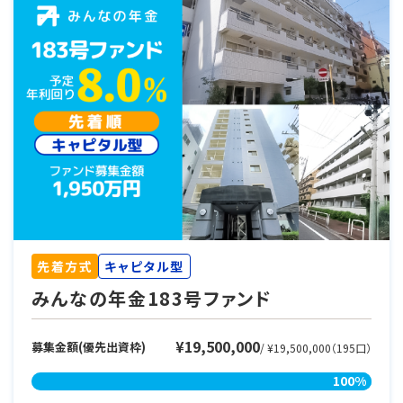
先着方式
キャピタル型
みんなの年金183号ファンド
¥19,500,000
募集金額(優先出資枠)
/ ¥19,500,000（195口）
100%