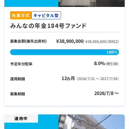
先着方式
キャピタル型
みんなの年金184号ファンド
¥38,900,000
募集金額(優先出資枠)
/ ¥38,900,000（389口）
100%
8.0%
予定年分配率
（税引前）
12ヵ月
運用期間
（2026/7/31 〜 2027/7/30）
2026/7/8 〜
募集期間
運用中